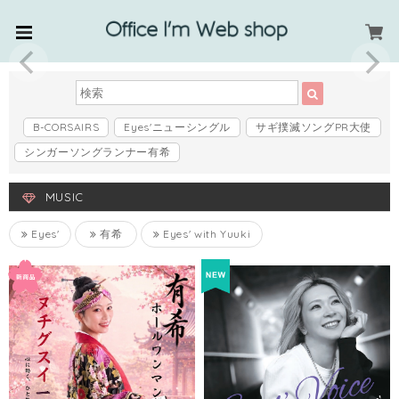
B-CORSAIRS
Eyes'ニューシングル
サギ撲滅ソングPR大使
シンガーソングランナー有希
MUSIC
Eyes'
有希
Eyes' with Yuuki