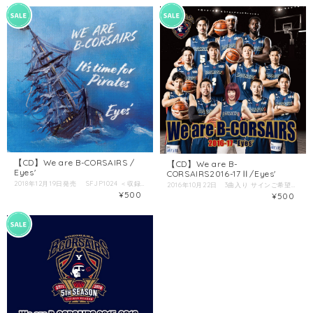
【CD】We are B-CORSAIRS /
【CD】We are B-
Eyes'
CORSAIRS2016-17Ⅱ/Eyes'
2018年12月19日発売 SFJP1024 ＜収録曲＞ 1.We are B-CORSAIRS2018-19 2.It's time for pirates 3.We are B-CORSAIRS 2018-19 (KARAOKE) 4.LESSON 1 (We are B-CORSAIRS 2018-19 Playr's RAP) 5.LESSON 2 (We are B-CORSAIRS 2018-19 Playr's RAP) サインご希望の方は、下記メールアドレスまで別途ご依頼ください。 その場合、発送まで少しお時間をいただきます。 複数枚のご購入の場合は、送料は合計されます。 沢山のご注文の場合、ご相談ください。 お問い合わせ
2016年10月22日 3曲入り サインご希望の方は、下記メールアドレスまで別途ご依頼ください。 その場合、発送まで少しお時間をいただきます。 複数枚のご購入の場合は、送料は合計されます。 沢山のご注文の場合、ご相談ください。 お問い合わせ
¥500
¥500