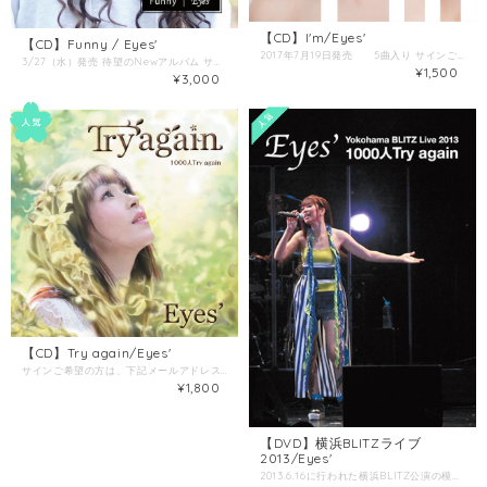
【CD】I'm/Eyes'
【CD】Funny / Eyes'
2017年7月19日発売 5曲入り サインご希望の方は、下記メールアドレスまで別途ご依頼ください。 その場合、発送まで少しお時間をいただきます。 複数枚のご購入の場合は、送料は合計されます。 沢山のご注文の場合、ご相談ください。 お問い合わせ
3/27（水）発売 待望のNewアルバム サインご希望の方はご連絡ください。 その場合、発送にお時間を頂く場合があります。 ご了承ください。 Funny 9曲入り 1.Anytime 2.Funny 3.Loving you 4.Tokyo 5.You&I 6.あと数十センチ 7.もうひとつの海物語～PLASTIC sea～ 8.私が星を落とすとき bonus track 9.Juicy「B」～黄金evolution～ ぼやけていた景色の中に引っ張りこまれた途端、 流れこんできた風が、私を取り巻く世界を鮮明に変えたんだ。 わかったよ、もう傍観者には、ならない。
¥1,500
¥3,000
【CD】Try again/Eyes'
サインご希望の方は、下記メールアドレスまで別途ご依頼ください。 その場合、発送まで少しお時間をいただきます。 複数枚のご購入の場合は、送料は合計されます。 沢山のご注文の場合、ご相談ください。 お問い合わせ
¥1,800
【DVD】横浜BLITZライブ
2013/Eyes'
2013.6.16に行われた横浜BLITZ公演の模様を収録したライブDVDです。 収録時間：約90分 サインご希望の方は、下記メールアドレスまで別途ご依頼ください。 その場合、発送まで少しお時間をいただきます。 複数枚のご購入の場合は、送料は合計されます。 沢山のご注文の場合、ご相談ください。 お問い合わせ