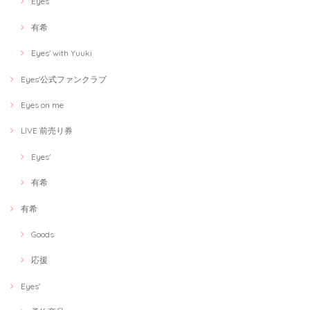
Eyes'
有希
Eyes' with Yuuki
Eyes'公式ファンクラブ
Eyes on me
LIVE 前売り券
Eyes'
有希
有希
Goods
応援
Eyes'