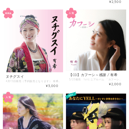
¥2,500
【CD】カフーシ～感謝 / 有希
ヌチグスイ
3/25発売 1stミニアルバム 「カフーシ」発売決定 1.首里ぬ魂 2.空ぬ想い 3.なんくるないさ〜（久米仙酒造「鯨」タイアップ曲 4.言ぬ葉 5.形ないこの声を
4月15日発売（予約販売となります） 有希初のフルアルバム『ヌチグスイ』 12曲入り
¥2,000
¥3,000