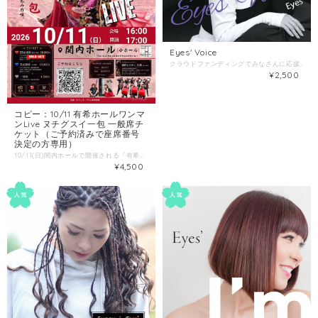
Eyes' Voice
クラウドファンディングでみなさんに応援していただき 念願のカヴァーアルバムが5月29日に発売！！ 1.RECIPE (レシピ） 2.鱗（うろこ） 3.明日晴れるかな 4.ハナミズキ 5.太陽と埃の中で 6.違う、そうじゃない 7.接吻 8.楽園 9.木蓮の涙 ※複数枚のご希望の方は購入前にご一報ください。 送料の計算をし直すことにより送料が安くなる場合がございます。 info＠eyesvoice.net
¥2,500
コピー：10/11 有希ホールワンマ
ンLive ヌチグスイ一包 一般席チ
ケット（ご予約済みで座席番号
決定の方専用）
10/11(日)関内ホールで開催される『有希ホールワンマンLive ヌチグスイ一包』の前売り券です。 ご予約済みで座席番号決定済みの方だけがご購入いただけます。 決まっていない方が購入されてもお席をご用意できませんのでご注意ください！！
¥4,500