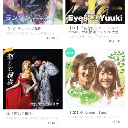
【CD】「あなたにYELL~ROOP
【CD】ランソン/有希
remix」サギ撲滅ソングPR大使
2016年6月8日発売 サインご希望の方は、下記メールアドレスまで別途ご依頼ください。 その場合、発送まで少しお時間をいただきます。 複数枚のご購入の場合は、送料は合計されます。 沢山のご注文の場合、ご相談ください。 お問い合わせ
サインご希望の方は、下記メールアドレスまで別途ご依頼ください。 その場合、発送まで少しお時間をいただきます。 複数枚のご購入の場合は、送料は合計されます。 沢山のご注文の場合、ご相談ください。 お問い合わせ
¥1,000
¥1,000
【CD】Only one Eyes'
CD『恋して横浜』
2011年4月27日発売 4曲入り サインご希望の方は、下記メールアドレスまで別途ご依頼ください。 その場合、発送まで少しお時間をいただきます。 複数枚のご購入の場合は、送料は合計されます。 沢山のご注文の場合、ご相談ください。 お問い合わせ
※複数枚以上の購入の場合は購入前にご相談ください。 送料を計算し直してご連絡いたします。
i
¥500
¥1,100