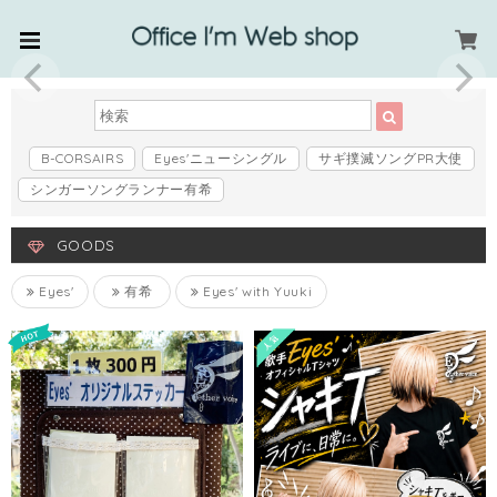
B-CORSAIRS
Eyes'ニューシングル
サギ撲滅ソングPR大使
シンガーソングランナー有希
GOODS
Eyes'
有希
Eyes' with Yuuki