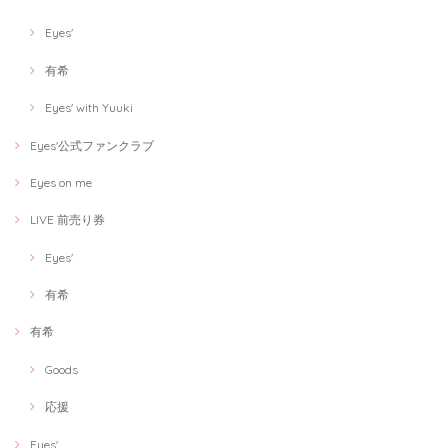
Eyes'
有希
Eyes' with Yuuki
Eyes'公式ファンクラブ
Eyes on me
LIVE 前売り券
Eyes'
有希
有希
Goods
応援
Eyes'