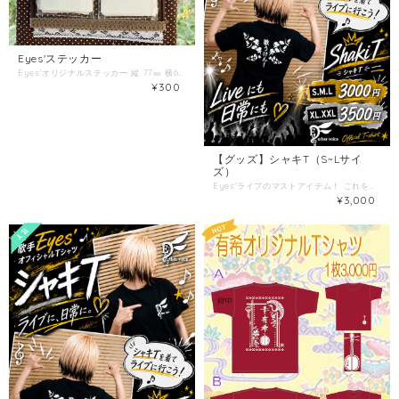
Eyes'ステッカー
Eyes'オリジナルステッカー 縦 77㎜ 横64㎜ 透明の地に白のロゴです。 好きなものに貼ってあなただけのオリジナルを楽しんでください！
¥300
【グッズ】シャキT（S~Lサイ
ズ）
Eyes'ライブのマストアイテム！ これを着ればあなたも最高な羽声組(*^-^*)♪
¥3,000