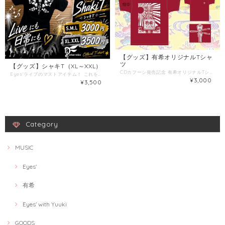
【グッズ】有希オリジナルTシャ
ツ
【グッズ】シャキT（XL～XXL）
CDカフーシ発売記念 有希オリジナルTシャツ デザイン2種 1枚3,000円 カフーシの衣装とTシャツのデザイン MAI ITO https://www.iammaito.com/
Eyes'ライブのマストアイテム！ これを着ればあなたも最高な羽声組(*^-^*)♪
¥3,000
¥3,500
Category
MUSIC
Eyes'
有希
Eyes' with Yuuki
GOODS