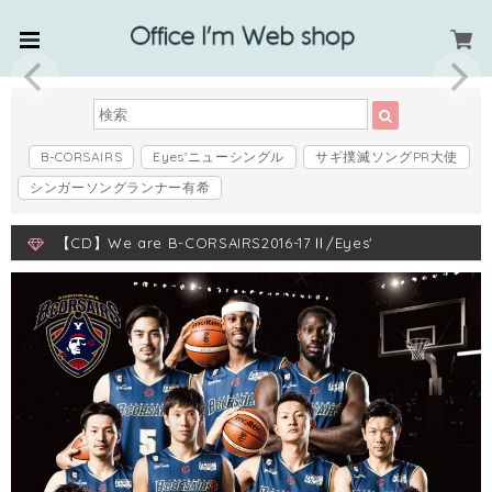
B-CORSAIRS
Eyes'ニューシングル
サギ撲滅ソングPR大使
シンガーソングランナー有希
【CD】We are B-CORSAIRS2016-17Ⅱ/Eyes'