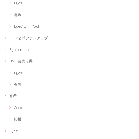
Eyes'
有希
Eyes' with Yuuki
Eyes'公式ファンクラブ
Eyes on me
LIVE 前売り券
Eyes'
有希
有希
Goods
応援
Eyes'