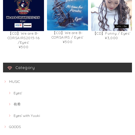
【CD】We are B-
【CD】We are B-
【CD】Funny / Eyes'
CORSAIRS / Eyes'
CORSAIRS2015-16
¥3,000
¥500
/Eyes'
¥500
Category
MUSIC
Eyes'
有希
Eyes' with Yuuki
GOODS