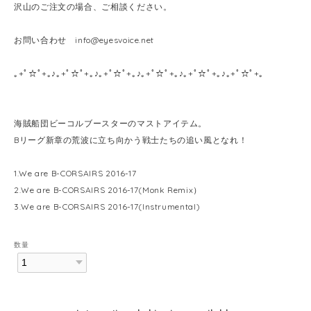
沢山のご注文の場合、ご相談ください。
お問い合わせ
info@eyesvoice.net
｡+ﾟ☆ﾟ+｡♪｡+ﾟ☆ﾟ+｡♪｡+ﾟ☆ﾟ+｡♪｡+ﾟ☆ﾟ+｡♪｡+ﾟ☆ﾟ+｡♪｡+ﾟ☆ﾟ+｡
海賊船団ビーコルブースターのマストアイテム。
Bリーグ新章の荒波に立ち向かう戦士たちの追い風となれ！
1.We are B-CORSAIRS 2016-17
2.We are B-CORSAIRS 2016-17(Monk Remix）
3.We are B-CORSAIRS 2016-17(Instrumental)
数量