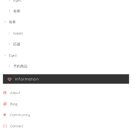
Eyes'
有希
有希
Goods
応援
Eyes'
予約商品
Information
About
Blog
Community
Contact