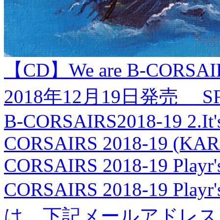
【CD】We are B-CORSAIRS
2018年12月19日発売 SFJ
B-CORSAIRS2018-19 2.It's t
CORSAIRS 2018-19 (KARA
CORSAIRS 2018-19 Playr'
CORSAIRS 2018-19 P
は、下記メールアドレス