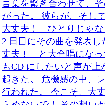
言葉を繋ぎ合わせて、そ
がった。 彼らが、そしてE
大丈夫！ ひとりじゃな
2 日目にその曲を発表した
丈夫！ と大合唱になっ
もCD にしたいと声が上
起きた。 危機感の中、
行われた。 今こそ、大
らめないで！ その想い