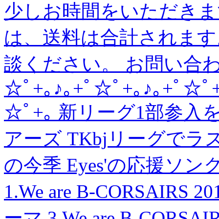
少しお時間をいただきま
は、送料は合計されます
談ください。 お問い合わせ in
☆ﾟ+｡♪｡+ﾟ☆ﾟ+｡♪｡+ﾟ☆ﾟ+
☆ﾟ+｡ 新リーグ1部参
アーズ TKbjリーグで
の今季 Eyes'の応援ソン
1.We are B-CORSAIR
ーマ 3.We are B-CORSA